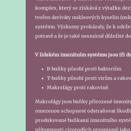
komplex, který se získává z výtažku dezi
tvořen deriváty nukleových kyselin (nuk
systému. Výzkumy prokázaly, že k udržen
potravě a že je také nesmírně důležité d
V lidském imunitním systému jsou tři d
B-buňky působí proti bakteriím
T-buňky působí proti virům a rakov
Makrofágy proti rakovině.
Makrofágy jsou buňky přirozené imunity.
omezenou schopnost odstraňovat škodlivi
produkované buňkami imunitního systém
přítomnosti cizorodých organismů jako js