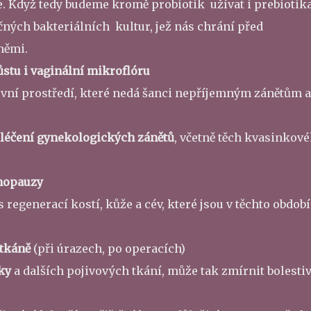
e. Když tedy budeme kromě probiotik užívat i prebiotika
ných bakteriálních kultur, jež nás chrání před
němi.
stu i vaginální mikroflóru
vní prostředí, které nedá šanci nepříjemným zánětům a
 léčení gynekologických zánětů
, včetně těch kvasinkov
enopauzy
regenerací kostí, kůže a cév, které jsou v těchto obdob
tkáně
(při úrazech, po operacích)
ky
a dalších pojivových tkání, může tak zmírnit bolesti