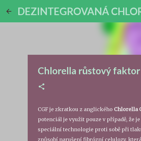
DEZINTEGROVANÁ CHLOREL
Chlorella růstový fakto
CGF je zkratkou z anglického
Chlorella 
potenciál je využit pouze v případě, že j
speciální technologie proti sobě při tla
způsobí narušení fibrózní celulozy, kte