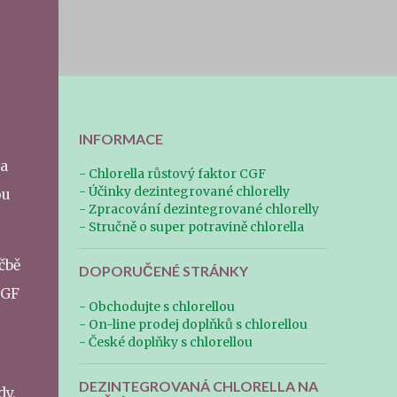
INFORMACE
 a
- Chlorella růstový faktor CGF
- Účinky dezintegrované chlorelly
ou
- Zpracování dezintegrované chlorelly
- Stručně o super potravině chlorella
čbě
DOPORUČENÉ STRÁNKY
CGF
- Obchodujte s chlorellou
- On-line prodej doplňků s chlorellou
- České doplňky s chlorellou
DEZINTEGROVANÁ CHLORELLA NA
dy,