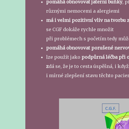
pomáhá obnovovat jaterní buňky
, 
různými nemocemi a alergiemi
má i velmi pozitivní vliv na tvorbu
se CGF dokáže rychle množit
při problémech s početím tedy mů
pomáhá obnovovat porušené nervové
lze použít jako
podpůrná léčba při
z
dá se, že je to cesta úspěšná, i k
i mírné zlepšení stavu těchto pacie