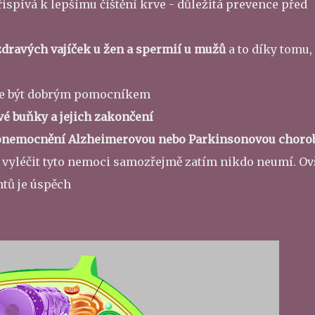
přispívá k lepšímu čištění krve - důležitá prevence před
 zdravých vajíček u žen a spermií u mužů
a to díky tomu,
že být dobrým pomocníkem
 buňky a jejich zakončení
 onemocnění Alzheimerovou nebo Parkinsonovou choro
dyž vyléčit tyto nemoci samozřejmě zatím nikdo neumí. O
ntů je úspěch