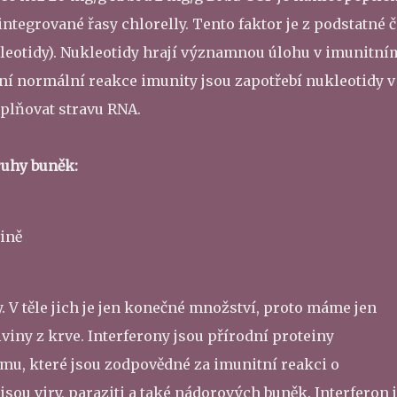
ntegrované řasy chlorelly. Tento faktor je z podstatné č
leotidy). Nukleotidy hrají významnou úlohu v imunitní
í normální reakce imunity jsou zapotřebí nukleotidy v
oplňovat stravu RNA.
ruhy buněk:
ině
 V těle jich je jen konečné množství, proto máme jen
ny z krve. Interferony jsou přírodní proteiny
u, které jsou zodpovědné za imunitní reakci o
ou viry, paraziti a také nádorových buněk. Interferon 