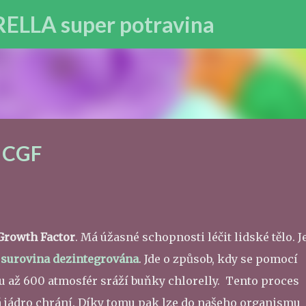
Přeskočit na hlavní obsah
LA super potravina
r CGF
Growth Factor
. Má úžasné schopnosti léčit lidské tělo. J
e
surovina dezintegrována
. Jde o způsob, kdy se pomocí
ku až 600 atmosfér sráží buňky chlorelly. Tento proces
rá jádro chrání. Díky tomu pak lze do našeho organismu