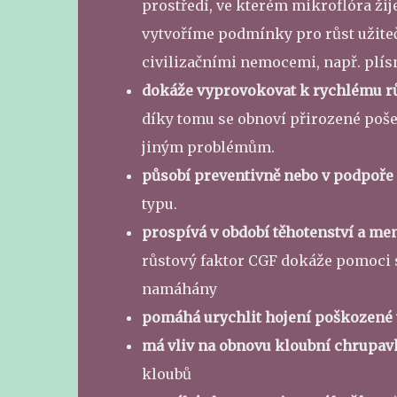
prostředí, ve kterém mikroflóra žij
vytvoříme podmínky pro růst užiteč
civilizačními nemocemi, např. plís
dokáže vyprovokovat k rychlému rů
díky tomu se obnoví přirozené poše
jiným problémům.
působí preventivně nebo v podpoře
typu.
prospívá v období těhotenství a m
růstový faktor CGF dokáže pomoci s 
namáhány
pomáhá urychlit hojení poškozené 
má vliv na obnovu kloubní chrupav
kloubů