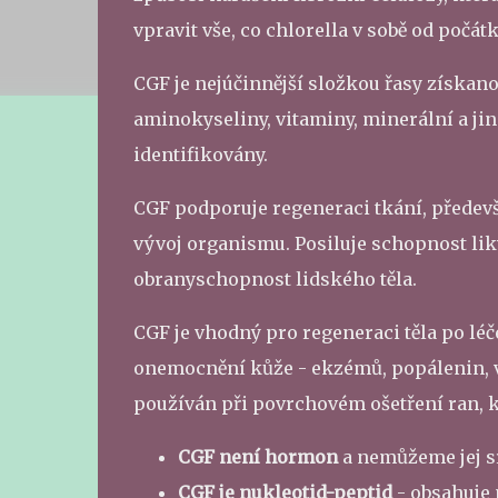
vpravit vše, co chlorella v sobě od počát
CGF je nejúčinnější složkou řasy získa
aminokyseliny, vitaminy, minerální a jiné
identifikovány.
CGF podporuje regeneraci tkání, předevší
vývoj organismu. Posiluje schopnost likv
obranyschopnost lidského těla.
CGF je vhodný pro regeneraci těla po lé
onemocnění kůže - ekzémů, popálenin, vř
používán při povrchovém ošetření ran, k
CGF není hormon
a nemůžeme jej 
CGF je nukleotid-peptid
- obsahuje 