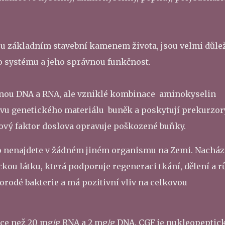
u základním stavební kamenem života, jsou velmi důlež
 systému a jeho správnou funkčnost.
čnou DNA a RNA, ale vzniklé kombinace aminokyselin
novu genetického materiálu buněk a poskytují prekurzor
ový faktor doslova opravuje poškozené buňky.
 ho nenajdete v žádném jiném organismu na Zemi. Nacház
ckou látku, která podporuje regeneraci tkání, dělení a r
orodé bakterie a má pozitivní vliv na celkovou
ce než 20 mg/g RNA a 2 mg/g DNA. CGF je nukleopeptic