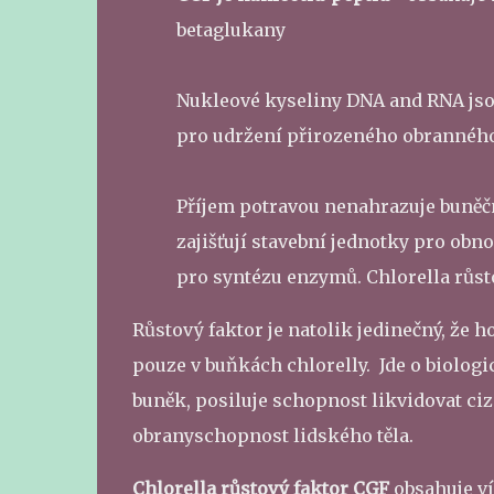
betaglukany
Nukleové kyseliny DNA and RNA jso
pro udržení přirozeného obranného
Příjem potravou nenahrazuje buně
zajišťují stavební jednotky pro ob
pro syntézu enzymů. Chlorella růst
Růstový faktor je natolik jedinečný, že
pouze v buňkách chlorelly. Jde o biologi
buněk, posiluje schopnost likvidovat ciz
obranyschopnost lidského těla.
Chlorella růstový faktor CGF
obsahuje ví