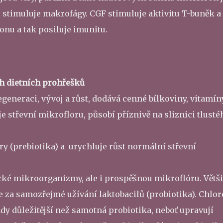
že stimuluje makrofágy. CGF stimuluje aktivitu T-buněk a
onu a tak posiluje imunitu.
h dietních prohřešků
generaci, vývoj a růst, dodává cenné bílkoviny, vitamíny
e střevní mikrofloru, působí příznivě na sliznici tlusté
ry (prebiotika) a urychluje růst normální střevní
cké mikroorganizmy, ale i prospěšnou mikroflóru. Větš
bere za samozřejmé užívání laktobacilů (probiotika). Chlor
hdy důležitější než samotná probiotika, neboť upravují