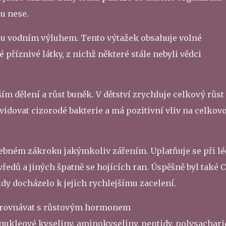
ku nese.
nou vodním výluhem. Tento výtažek obsahuje volné
 příznivé látky, z nichž některé stále nebyli vědci
m dělení a růst buněk. V dětství zrychluje celkový růst
idovat cizorodé bakterie a má pozitivní vliv na celkov
čebném zákroku jakýmkoliv zářením. Uplatňuje se při lé
edů a jiných špatně se hojících ran. Úspěšně byl také 
dy docházelo k jejich rychlejšímu zacelení.
srovnávat s růstovým hormonem
nukleové kyseliny, aminokyseliny, peptidy, polysachari