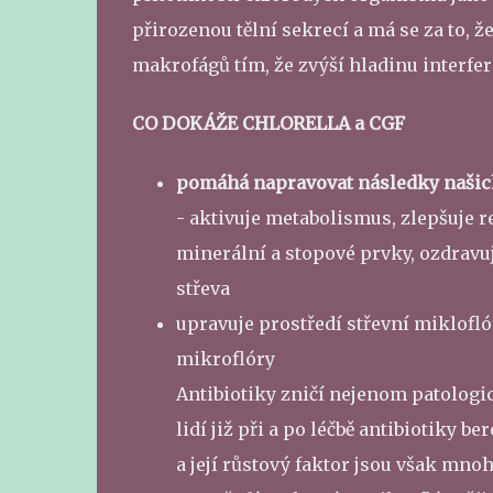
přirozenou tělní sekrecí a má se za to, 
makrofágů tím, že zvýší hladinu interfer
CO DOKÁŽE CHLORELLA a CGF
pomáhá napravovat následky našic
- aktivuje metabolismus, zlepšuje re
minerální a stopové prvky, ozdravuj
střeva
upravuje prostředí střevní miklofló
mikroflóry
Antibiotiky zničí nejenom patologi
lidí již při a po léčbě antibiotiky 
a její růstový faktor jsou však mno