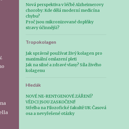
však vskutku o stěžejní moment, který
látek, které chlorella obsahuje. To byl také
Nová perspektiva v léčbě Alzheimerovy
určuje míru využitelnosti ...
choroby: Kde dělá moderní medicína
největší oříšek, který museli vědci a technici
chybu?
zabývající se řasou vyřešit, aby byla vůbec
Proč jsou mikronizované doplňky
vhodná ke konzumaci člověkem. Řasa má
stravy účinnější?
totiž mimořádně pevný a odolný buněčný
celulózový obal, který chemizmus lidského
Tropokolagen
trávicího traktu není schopen sám rozrušit
tak, aby se její bohatý obsah mohl dostat do
Jak správně používat živý kolagen pro
,
maximální omlazení pleti
lidského organizmu. Chlorella, kterou
Jak na silné a zdravé vlasy? Síla živého
ho
člověk není schopen strávit, tedy ta, která
kolagenu
trávicím traktem bez narušení jenom projde,
může být škodlivá díky abrazivní činnosti
Hledák
vůči stěnám trávicího ústrojí. Proto je nutné,
aby chlorella prošla DEZINTEGRACÍ .
NOVÉ NE-RENTGENOVÉ ZÁŘENÍ?
Samotná, nezpracovaná chlorella je
VĚDCI JSOU ZASKOČENI!
ina
nestravitelná. Chlorella s...
Střelba na Filozofické fakultě UK: Časová
ella
osa a nevyřešené otázky