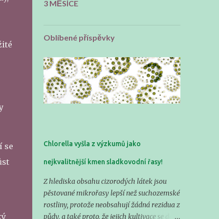
3 MĚSÍCE
Oblíbené příspěvky
ité
y
Chlorella vyšla z výzkumů jako
í se
ůst
nejkvalitnější kmen sladkovodní řasy!
Z hlediska obsahu cizorodých látek jsou
pěstované mikrořasy lepší než suchozemské
rostliny, protože neobsahují žádná rezidua z
ký
půdy, a také proto, že jejich kultivace se dá v